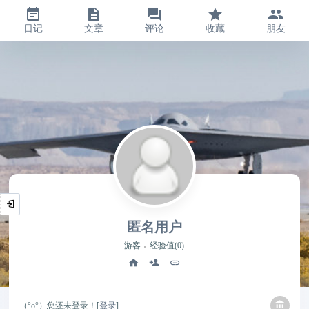
日记
文章
评论
收藏
朋友
匿名用户
游客
经验值(0)
（°ο°）您还未登录！[
登录
]