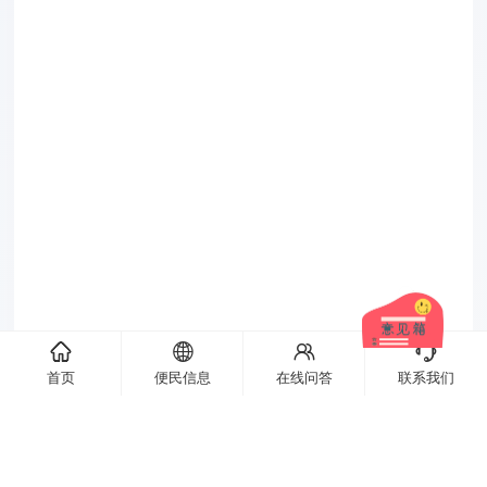
󦌙
󦹹
󦃩
󦘉
首页
便民信息
在线问答
联系我们